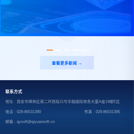
查看更多新闻 →
联系方式
地址 : 西安市碑林区南二环西段21号华融国际商务大厦A座19楼E区
电话 : 029-86531390
传真 : 029-86531395
邮箱 : qysoft@qiyuansoft.cn